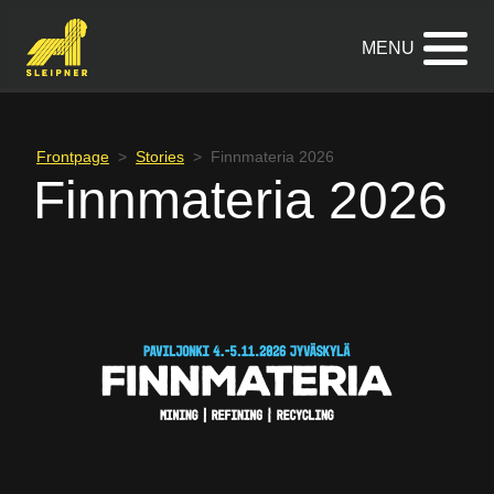
Zum
Inhalt
springen
Frontpage
>
Stories
>
Finnmateria 2026
Finnmateria 2026