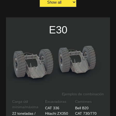
E30
Ejemplos de combinación
Carga útil
Excavadoras
Camiones
mínima/máxima
CAT 336
Bell B20
22 toneladas /
Hitachi ZX350
CAT 730/770