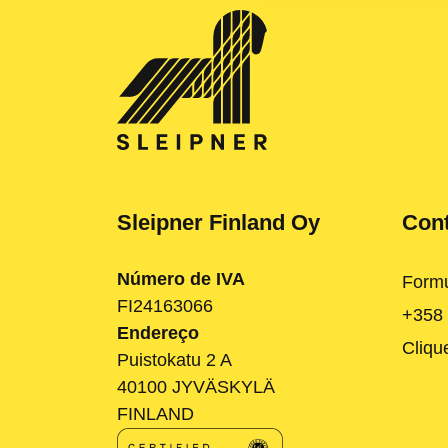
Sleipner Finland Oy
Con
Número de IVA
Formu
FI24163066
+358
Endereço
Cliqu
Puistokatu 2 A
40100 JYVÄSKYLÄ
FINLAND