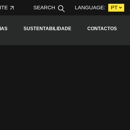
ITE
SEARCH
LANGUAGE:
ld menu
Expand child menu
IAS
SUSTENTABILIDADE
CONTACTOS