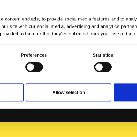
e content and ads, to provide social media features and to analy
 our site with our social media, advertising and analytics partn
 provided to them or that they’ve collected from your use of their
Preferences
Statistics
co O nosso agente GHT evento Exposibram 2026, no Be
e 11 de augusto. Você pode nos encontrar no C18 & C20
Allow selection