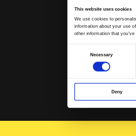
This website uses cookies
We use cookies to personalis
information about your use of
other information that you’ve
Consent
Necessary
Selection
Venha ter connos
entre 9 augusto 
Deny
acerca da
GHT
.