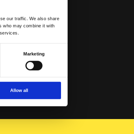
se our traffic. We also share
ers who may combine it with
 services.
Marketing
lo Horizonte
 estande. Mais
Allow all