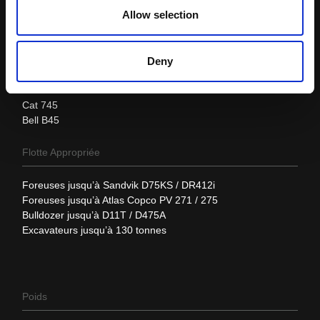
130 tonnes
Allow selection
Machine motrice recommandée
Deny
Volvo A45
John Deere 460
Cat 745
Bell B45
Flotte Appropriée
Foreuses jusqu’à Sandvik D75KS / DR412i
Foreuses jusqu’à Atlas Copco PV 271 / 275
Bulldozer jusqu’à D11T / D475A
Excavateurs jusqu’à 130 tonnes
Poids