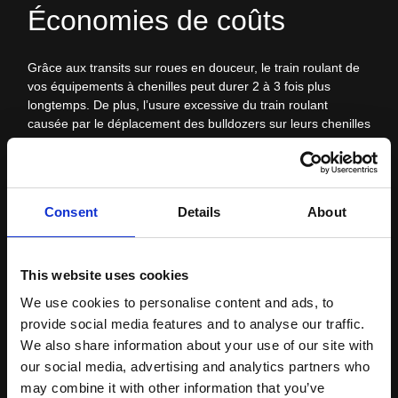
Économies de coûts
Grâce aux transits sur roues en douceur, le train roulant de
vos équipements à chenilles peut durer 2 à 3 fois plus
longtemps. De plus, l’usure excessive du train roulant
causée par le déplacement des bulldozers sur leurs chenilles
en troisième est éliminée. En outre, comme il devient facile
de mener vos machines lourdes à l’atelier de maintenance,
vous pouvez réaliser vos interventions d’entretien et vos
réparations plus rapidement et de manière plus sécuritaire
Consent
Details
About
dans des conditions contrôlées, ce qui réduit aussi le besoin
de procéder à une intervention d’entretien sur site ou une
réparation impromptue sur le terrain, toutes deux risquées.
Ainsi, vous économisez sur les coûts d’entretien et vous
This website uses cookies
réduisez les risques d’interruptions non prévues.
We use cookies to personalise content and ads, to
provide social media features and to analyse our traffic.
We also share information about your use of our site with
our social media, advertising and analytics partners who
may combine it with other information that you’ve