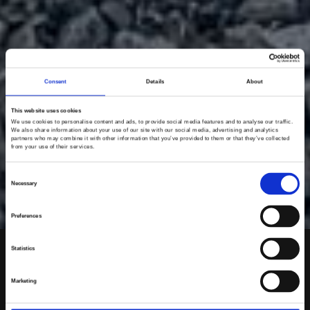
Consent
Details
About
This website uses cookies
We use cookies to personalise content and ads, to provide social media features and to analyse our traffic.
We also share information about your use of our site with our social media, advertising and analytics
partners who may combine it with other information that you’ve provided to them or that they’ve collected
from your use of their services.
Consent
Necessary
Selection
Preferences
Statistics
Frontpage
>
Contact
Marketing