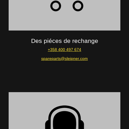
Des piéces de rechange
+358 400 497 674
spareparts@sleipner.com